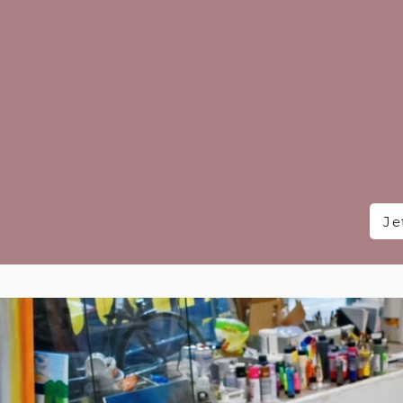
Buch
Komm 
Lass 
Wenn 
Even
Je
BERE