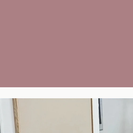
nem
RDEN?