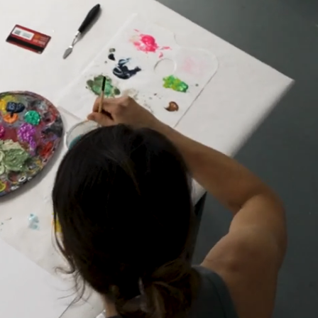
 – FREI M
OHNE KUR
s Atelier in dem du regelmäßig krea