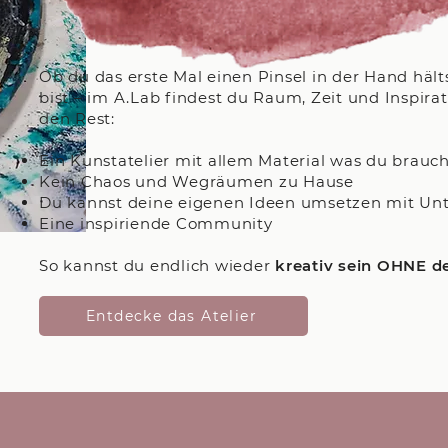
Ob du das erste Mal einen Pinsel in der Hand hält
bist – im A.Lab findest du Raum, Zeit und Inspi
den Rest:
Ein Kunstatelier mit allem Material was du brauch
Kein Chaos und Wegräumen zu Hause
Du kannst deine eigenen Ideen umsetzen mit Un
Eine inspiriende Community ​
So kannst du endlich wieder
kreativ sein OHNE 
Entdecke das Atelier