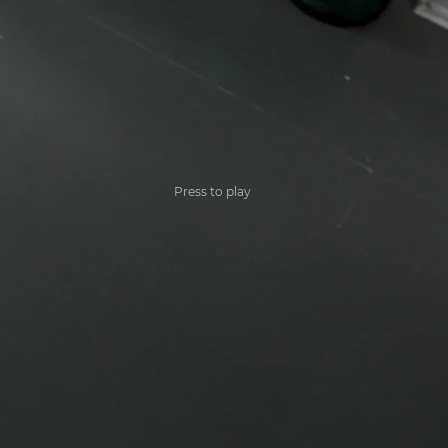
ALEN,
S
Press to play
tiv Schaffen kannst