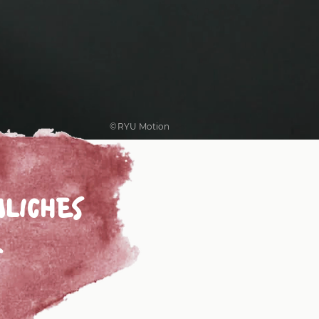
Druck
©
RYU Motion
NLICHES
R