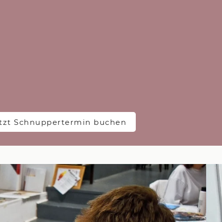
SO EINFACH GEHTS
e dir einen Schnuppertermin flexibel online
vorbei, alles ist vor Ort
deiner Kreativität im A.Lab freien Lauf
es dir gefällt, buche dir ein Abo, 10er Block oder sei bei ei
t oder Workshop dabei
tzt Schnuppertermin buchen
IT KREATIV ZU WE