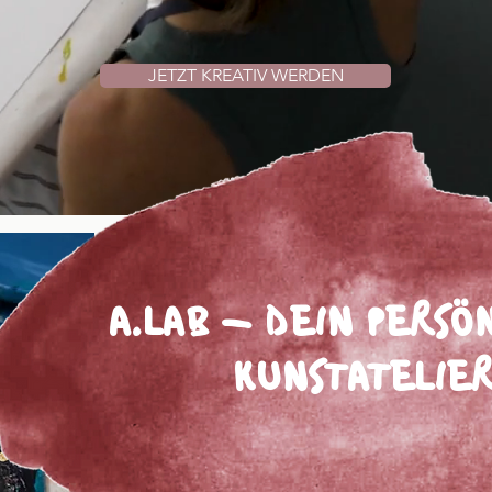
E
den ganzen
Aufwand
und
OHNE 
JETZT KREATIV WERDEN
A.LAB - DEIN PERSÖ
KUNSTATELIE