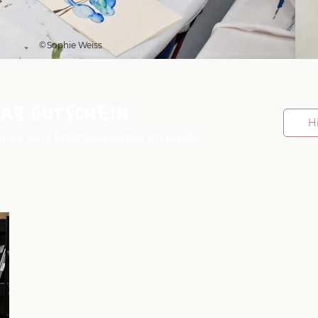
©
Sophie Weiss
LAB GUTSCHEIN
H
nke eine kreative Auszeit im A.Lab.
KOMM VORBEI
Besuche uns im A.Lab im 7. Bezirk in Wien.
Seit 1.April 2026 in der Kellermanngasse 3/1/3,