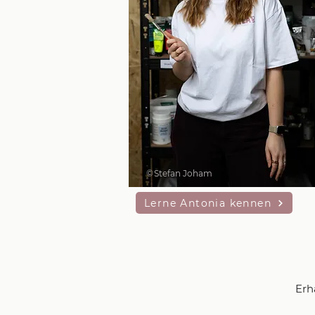
©
Stefan Joham
Lerne Antonia kennen
Erh