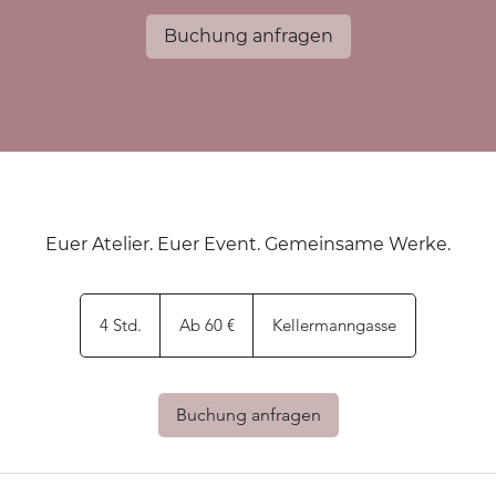
Buchung anfragen
Euer Atelier. Euer Event. Gemeinsame Werke.
Ab
60
4 Std.
4
Ab 60 €
Kellermanngasse
Euro
S
t
d
Buchung anfragen
.